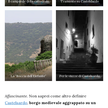
Il campanile della cattedrale
Tramonto su Casteldardo
La “Roccia dell’Elefante”
Per le viuzze di Castelsardo
Affascinante
. Non saprei come altro definire
Castelsardo
,
borgo medievale aggrappato su un