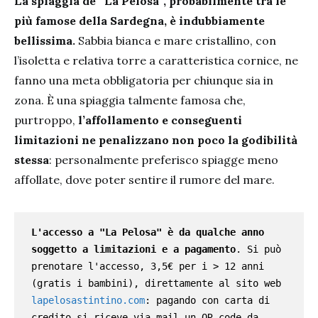
La spiaggia de “La Pelosa”, probabilmente tra le
più famose della Sardegna, è indubbiamente
bellissima.
Sabbia bianca e mare cristallino, con
l’isoletta e relativa torre a caratteristica cornice, ne
fanno una meta obbligatoria per chiunque sia in
zona. È una spiaggia talmente famosa che,
purtroppo,
l’affollamento e conseguenti
limitazioni ne penalizzano non poco la godibilità
stessa
: personalmente preferisco spiagge meno
affollate, dove poter sentire il rumore del mare.
L'accesso a "La Pelosa" è da qualche anno 
soggetto a limitazioni e a pagamento
. Si può 
prenotare l'accesso, 3,5€ per i > 12 anni 
(gratis i bambini), direttamente al sito web 
lapelosastintino.com
: pagando con carta di 
credito si riceve via mail un QR code da 