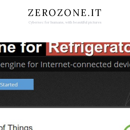
ZEROZONE.IT
Cybersec for humans, with beautiful pictures