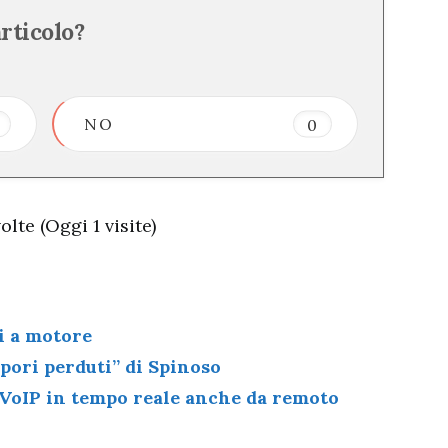
articolo?
NO
0
lte (Oggi 1 visite)
li a motore
apori perduti” di Spinoso
VoIP in tempo reale anche da remoto