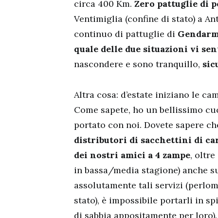
circa 400 Km.
Zero pattuglie di p
Ventimiglia (confine di stato) a An
continuo di pattuglie di
Gendarm
quale delle due situazioni vi sen
nascondere e sono tranquillo,
sic
Altra cosa: d’estate iniziano le c
Come sapete, ho un bellissimo cu
portato con noi. Dovete sapere che
distributori di sacchettini di ca
dei nostri amici a 4 zampe
, oltr
in bassa/media stagione) anche sull
assolutamente tali servizi (perlom
stato), è impossibile portarli in 
di sabbia appositamente per loro)