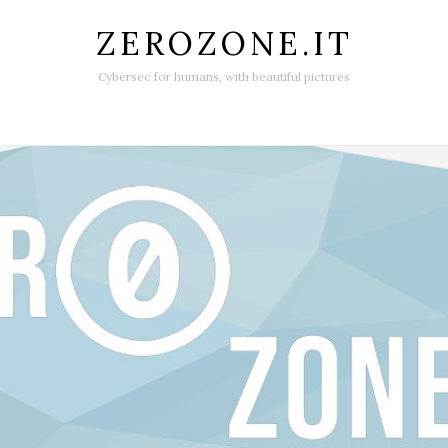
ZEROZONE.IT
Cybersec for humans, with beautiful pictures