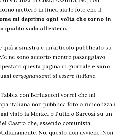
o di vacanza in Costa Azzurra. No, non
iorno metterò in linea sia le foto che il
come mi deprimo ogni volta che torno in
o qualdo vado all’estero.
e quà a sinistra è un’articolo pubblicato su
. Me ne sono accorto mentre passeggiavo
alpestato questa pagina di giornale e
sono
quasi
vergognandomi di essere italiano
.
 l’abbia con Berlusconi vorrei che mi
a italiana non pubblica foto o ridicolizza i
 mai visto la Merkel o Putin o Sarcozì su un
del Castro che, essendo comunista,
otidianamente. No, questo non avviene. Non