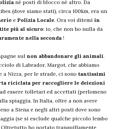
olizia
nè posti di blocco nè altro. Da
tibes (dove siamo stati), circa 100km, era un
erie
e
Polizia Locale
. Ora voi ditemi
in
tite più al sicuro
: io, che non ho nulla da
uramente nella seconda
!
ampagne sul
non abbandonare gli animali
.
cciolo di Labrador, Margot, che abbiamo
 a Nizza, per le strade, ci sono
tantissimi
rta riciclata per raccogliere le deiezioni
e ad essere tolletari ed accettati (perlomeno
a spiaggia. In Italia, oltre a non avere
eno a Siena e negli altri posti dove sono
spiaggia (se si esclude qualche piccolo lembo
. Oltretutto ho portato tranquillamente