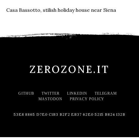
Casa Bassotto, stilish holiday house near Siena
ZEROZONE.IT
GITHUB
TWITTER
LINKEDIN
TELEGRAM
MASTODON
PRIVACY POLICY
53E8 8865 D7E0 C1B3 B2F2 EB37 62E0 5215 B824 132B