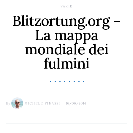
VARIE
Blitzortung.org –
La mappa
mondiale dei
fulmini
By
16/06/2014
MICHELE PINASSI