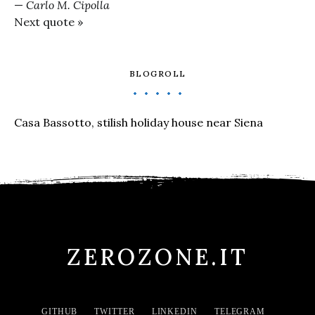
—
Carlo M. Cipolla
Next quote »
BLOGROLL
Casa Bassotto, stilish holiday house near Siena
ZEROZONE.IT
GITHUB
TWITTER
LINKEDIN
TELEGRAM