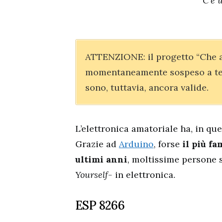
“C’è 
ATTENZIONE: il progetto “Che ar
momentaneamente sospeso a tem
sono, tuttavia, ancora valide.
L’elettronica amatoriale ha, in que
Grazie ad
Arduino
, forse
il più f
ultimi anni
, moltissime persone 
Yourself-
in elettronica.
ESP 8266