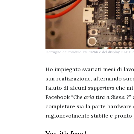
Dettaglio del modulo ESP8266 e del display OLED da 0
Ho impiegato svariati mesi di lavo
sua realizzazione, alternando succe
l’aiuto di alcuni
supporters
che mi
Facebook “
Che aria tira a Siena ?
” 
completare sia la parte hardware
ragionevolmente stabile e pronto 