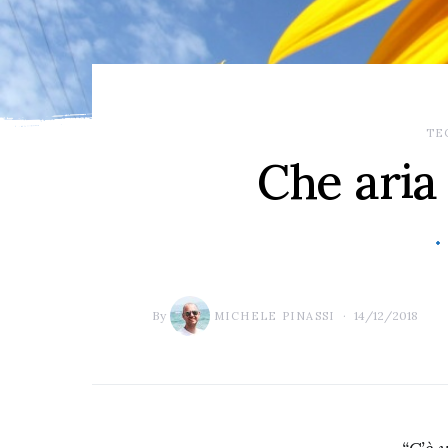
TE
Che aria 
By
14/12/2018
MICHELE PINASSI