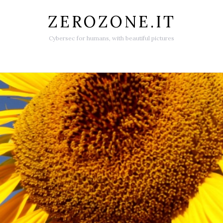
ZEROZONE.IT
Cybersec for humans, with beautiful pictures