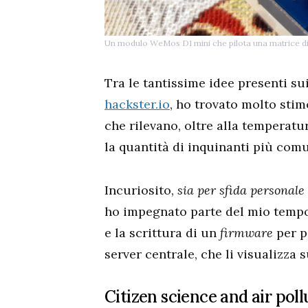
Un modulo WeMos D1 mini che pilota una matrice 
Tra le tantissime idee presenti su
hackster.io
, ho trovato molto stim
che rilevano, oltre alla temperatu
la quantità di inquinanti più comu
Incuriosito,
sia per sfida personale 
ho impegnato parte del mio tempo 
e la scrittura di un
firmware
per p
server centrale, che li visualizza
Citizen science and air poll