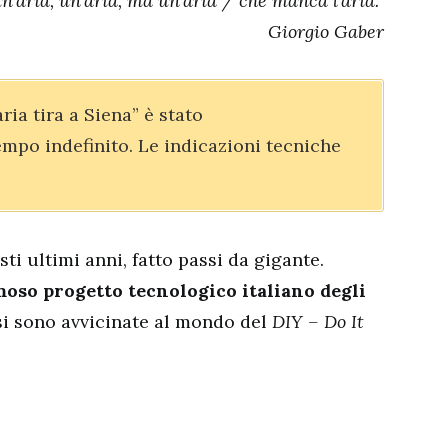
un’aria, un’aria, ma un’aria / che manca l’aria.”
Giorgio Gaber
ia tira a Siena” è stato
po indefinito. Le indicazioni tecniche
sti ultimi anni, fatto passi da gigante.
amoso progetto tecnologico italiano degli
si sono avvicinate al mondo del
DIY – Do It