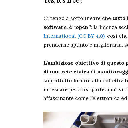
Yes, it’s free !
Ci tengo a sottolineare che
tutto 
software, è “open”
: la licenza sce
International (CC BY 4.0)
, così ch
prenderne spunto e migliorarla, se
L’ambizioso obiettivo di questo 
di una rete civica di monitoraggi
soprattutto fornire alla collettiv
innescare percorsi partecipativi d
affascinante come l’elettronica ed 