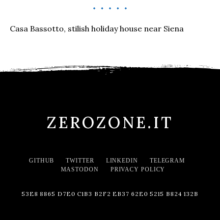
Casa Bassotto, stilish holiday house near Siena
ZEROZONE.IT
GITHUB
TWITTER
LINKEDIN
TELEGRAM
MASTODON
PRIVACY POLICY
53E8 8865 D7E0 C1B3 B2F2 EB37 62E0 5215 B824 132B