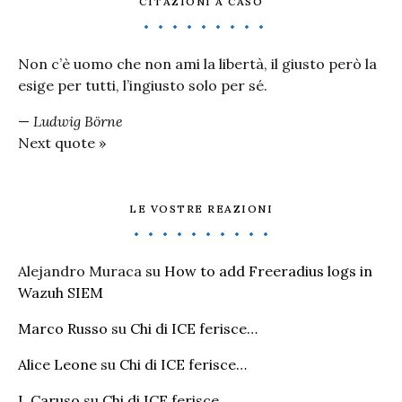
CITAZIONI A CASO
Non c’è uomo che non ami la libertà, il giusto però la
esige per tutti, l’ingiusto solo per sé.
—
Ludwig Börne
Next quote »
LE VOSTRE REAZIONI
Alejandro Muraca
su
How to add Freeradius logs in
Wazuh SIEM
Marco Russo
su
Chi di ICE ferisce…
Alice Leone
su
Chi di ICE ferisce…
I. Caruso
su
Chi di ICE ferisce…