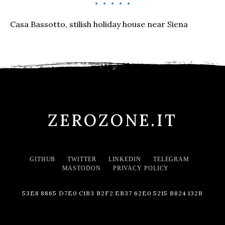
Casa Bassotto, stilish holiday house near Siena
ZEROZONE.IT
GITHUB
TWITTER
LINKEDIN
TELEGRAM
MASTODON
PRIVACY POLICY
53E8 8865 D7E0 C1B3 B2F2 EB37 62E0 5215 B824 132B