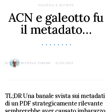
POLITICA E SOCIETÀ
ACN e galeotto fu
il metadato…
By
12/03/2023
MICHELE PINASSI
TL;DR Una banale svista sui metadati
di un PDF strategicamente rilevante
sembrerebbe aver causato imbarazzo