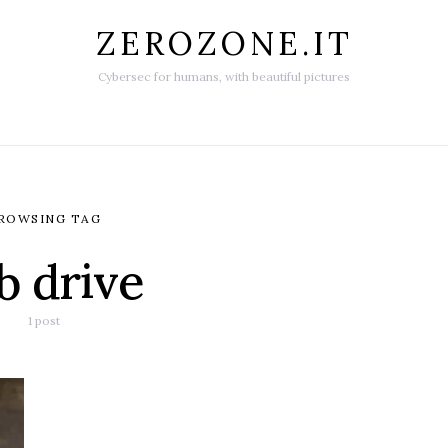
ZEROZONE.IT
Cybersec for humans, with beautiful pictures
ROWSING TAG
b drive
1 post