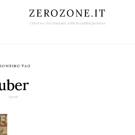
ZEROZONE.IT
Cybersec for humans, with beautiful pictures
ROWSING TAG
uber
1 post