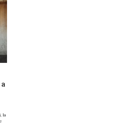
 a
 la
e