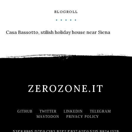
BLOGROLL
Casa Bassotto, stilish holiday house near Siena
ZEROZONE.IT
GITHUB
TWITTER
LINKEDIN
TELEGRAM
MASTODON
PRIVACY POLICY
53E8 8865 D7E0 C1B3 B2F2 EB37 62E0 5215 B824 132B