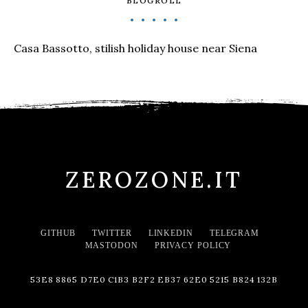
BLOGROLL
Casa Bassotto, stilish holiday house near Siena
ZEROZONE.IT
GITHUB
TWITTER
LINKEDIN
TELEGRAM
MASTODON
PRIVACY POLICY
53E8 8865 D7E0 C1B3 B2F2 EB37 62E0 5215 B824 132B