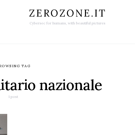
ZEROZONE.IT
Cybersec for humans, with beautiful pictures
ROWSING TAG
nitario nazionale
1 post