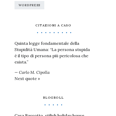
WORDPRESS
CITAZIONI A CASO
Quinta legge fondamentale della
Stupidità Umana: “La persona stupida
é il tipo di persona più pericolosa che
esista.”
—
Carlo M. Cipolla
Next quote »
BLOGROLL
Casa Bassotto, stilish holiday house