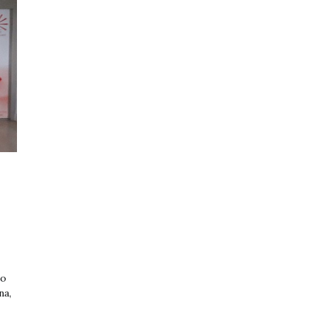
ho
na,