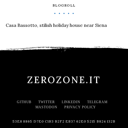
BLOGROLL
Casa Bassotto, stilish holiday house near Siena
ZEROZONE.IT
GITHUB
TWITTER
LINKEDIN
TELEGRAM
MASTODON
PRIVACY POLICY
53E8 8865 D7E0 C1B3 B2F2 EB37 62E0 5215 B824 132B