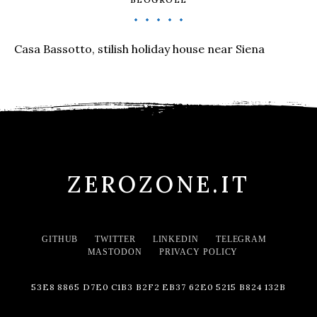
Casa Bassotto, stilish holiday house near Siena
ZEROZONE.IT
GITHUB
TWITTER
LINKEDIN
TELEGRAM
MASTODON
PRIVACY POLICY
53E8 8865 D7E0 C1B3 B2F2 EB37 62E0 5215 B824 132B