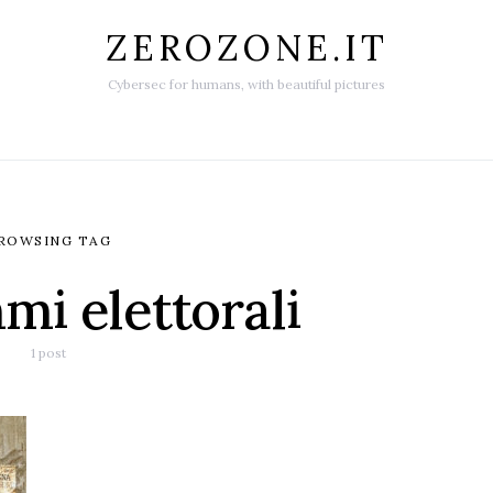
ZEROZONE.IT
Cybersec for humans, with beautiful pictures
ROWSING TAG
i elettorali
1 post