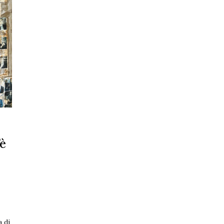
’è
a di