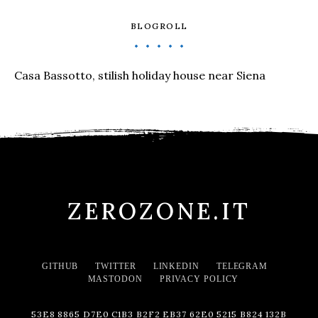
BLOGROLL
Casa Bassotto, stilish holiday house near Siena
ZEROZONE.IT
GITHUB
TWITTER
LINKEDIN
TELEGRAM
MASTODON
PRIVACY POLICY
53E8 8865 D7E0 C1B3 B2F2 EB37 62E0 5215 B824 132B