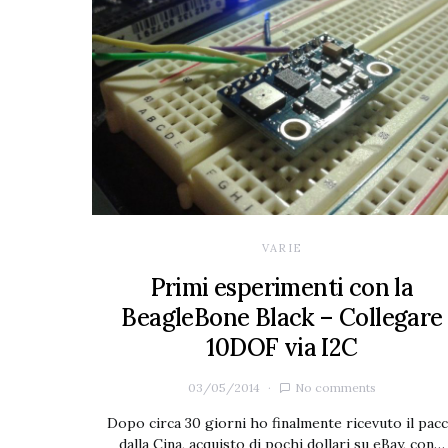
VARIE
Primi esperimenti con la
BeagleBone Black – Collegare
10DOF via I2C
03/05/2014
No comments
Dopo circa 30 giorni ho finalmente ricevuto il pac
dalla Cina, acquisto di pochi dollari su eBay, con…