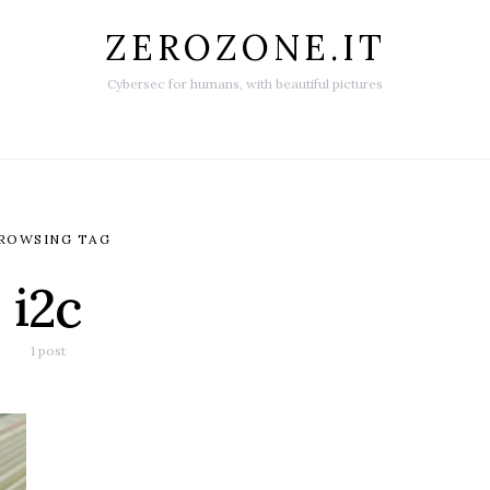
ZEROZONE.IT
Cybersec for humans, with beautiful pictures
ROWSING TAG
i2c
1 post