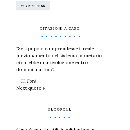
WORDPRESS
CITAZIONI A CASO
“Se il popolo comprendesse il reale
funzionamento del sistema monetario
ci sarebbe una rivoluzione entro
domani mattina”.
—
H. Ford
Next quote »
BLOGROLL
Casa Bassotto, stilish holiday house