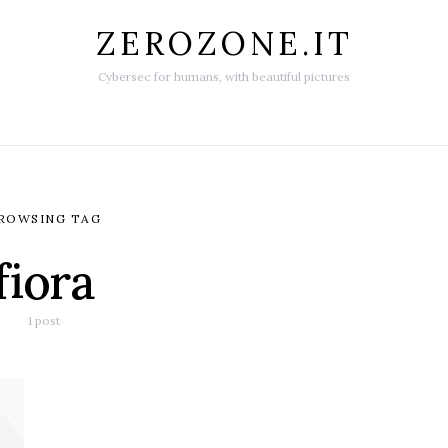
ZEROZONE.IT
Cybersec for humans, with beautiful pictures
ROWSING TAG
fiora
1 post