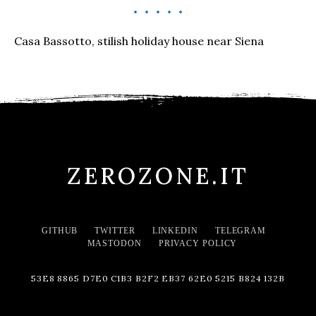
Casa Bassotto, stilish holiday house near Siena
ZEROZONE.IT
GITHUB
TWITTER
LINKEDIN
TELEGRAM
MASTODON
PRIVACY POLICY
53E8 8865 D7E0 C1B3 B2F2 EB37 62E0 5215 B824 132B