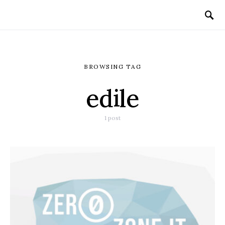
BROWSING TAG
edile
1 post