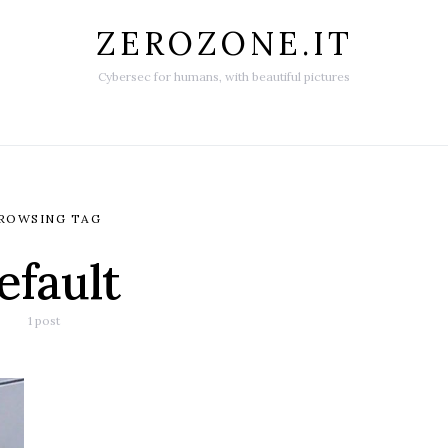
ZEROZONE.IT
Cybersec for humans, with beautiful pictures
ROWSING TAG
efault
1 post