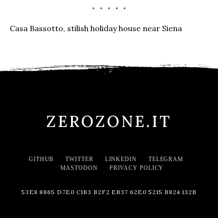
Casa Bassotto, stilish holiday house near Siena
ZEROZONE.IT
GITHUB
TWITTER
LINKEDIN
TELEGRAM
MASTODON
PRIVACY POLICY
53E8 8865 D7E0 C1B3 B2F2 EB37 62E0 5215 B824 132B