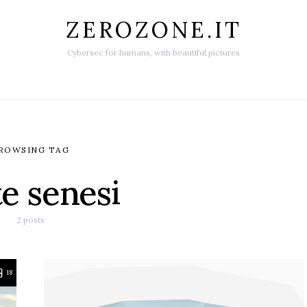
ZEROZONE.IT
Cybersec for humans, with beautiful pictures
ROWSING TAG
te senesi
2 posts
18