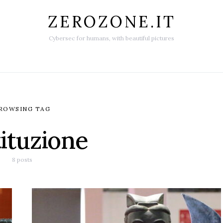
ZEROZONE.IT
Cybersec for humans, with beautiful pictures
ROWSING TAG
ituzione
8 posts