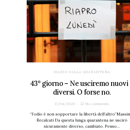
DIARIO DALLA QUARANTENA
43° giorno – Ne usciremo nuovi
diversi. O forse no.
17/04/2020
No comments
“l’odio è non sopportare la libertà dell’altro”Massi
Recalcati Da questa lunga quarantena ne uscirò
sicuramente diverso, cambiato. Penso…