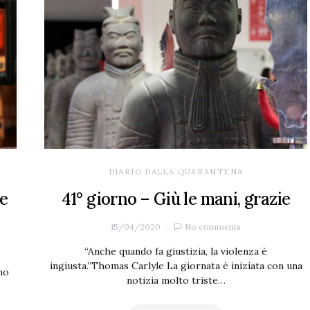
DIARIO DALLA QUARANTENA
 e
41° giorno – Giù le mani, grazie
15/04/2020
No comments
“Anche quando fa giustizia, la violenza è
ingiusta.”Thomas Carlyle La giornata è iniziata con una
mo
notizia molto triste…