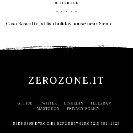
BLOGROLL
Casa Bassotto, stilish holiday house near Siena
ZEROZONE.IT
GITHUB
TWITTER
LINKEDIN
TELEGRAM
MASTODON
PRIVACY POLICY
53E8 8865 D7E0 C1B3 B2F2 EB37 62E0 5215 B824 132B