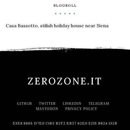
BLOGROLL
Casa Bassotto, stilish holiday house near Siena
ZEROZONE.IT
GITHUB
TWITTER
LINKEDIN
TELEGRAM
MASTODON
PRIVACY POLICY
53E8 8865 D7E0 C1B3 B2F2 EB37 62E0 5215 B824 132B