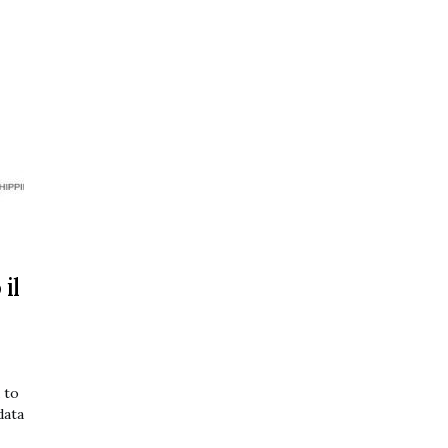
il
 to
data