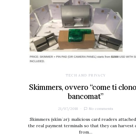
TECH AND PRIVACY
Skimmers, ovvero “come ti clono 
bancomat”
21/07/2018
No comments
Skimmers (skĭmˈər): malicious card readers attached
the real payment terminals so that they can harvest 
from…