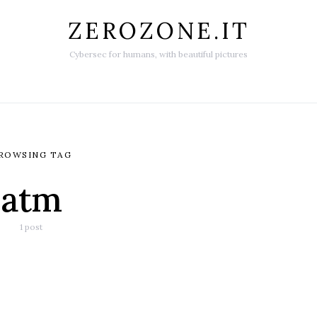
ZEROZONE.IT
Cybersec for humans, with beautiful pictures
ROWSING TAG
atm
1 post