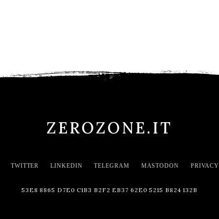
ZEROZONE.IT
TWITTER
LINKEDIN
TELEGRAM
MASTODON
PRIVACY
53E8 8865 D7E0 C1B3 B2F2 EB37 62E0 5215 B824 132B