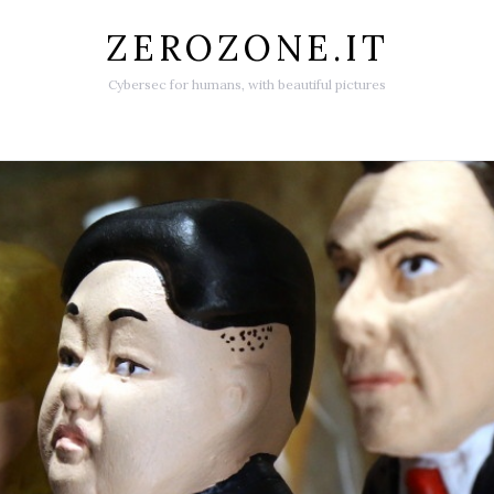
ZEROZONE.IT
Cybersec for humans, with beautiful pictures