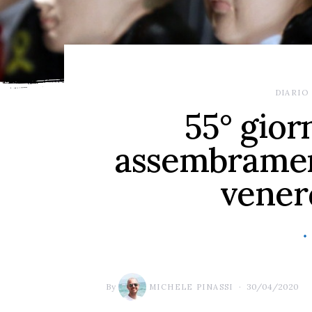
DIARIO
55° gior
assembrament
venerd
By
30/04/2020
MICHELE PINASSI