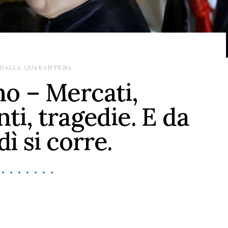
 DALLA QUARANTENA
no – Mercati,
i, tragedie. E da
ì si corre.