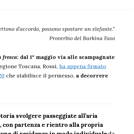
ettono d’accordo, possono spostare un elefante.”
Proverbio del Burkina Faso
 fresca
: dal 1° maggio via alle scampagnate
Regione Toscana, Rossi,
ha appena firmato
20
che stabilisce il permesso,
a decorrere
otoria svolgere passeggiate all’aria
a, con partenza e rientro alla propria
mune di residenza in modo individuale
,da