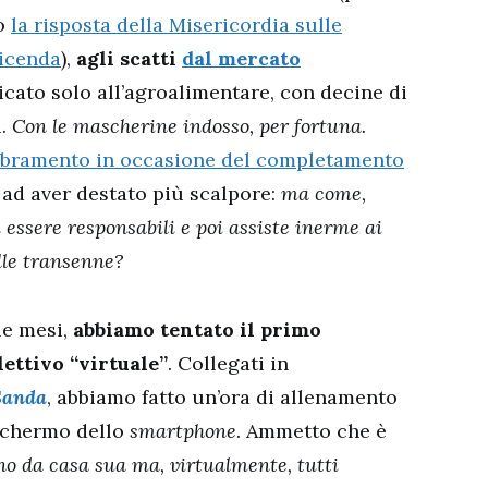
co
la risposta della Misericordia sulle
vicenda
),
agli scatti
dal mercato
icato solo all’agroalimentare, con decine di
.
Con le mascherine indosso, per fortuna.
embramento in occasione del completamento
 ad aver destato più scalpore:
ma come,
 essere responsabili e poi assiste inerme ai
alle transenne?
ue mesi,
abbiamo tentato il primo
ettivo “virtuale”
. Collegati in
Sanda
, abbiamo fatto un’ora di allenamento
 schermo dello
smartphone
. Ammetto che è
o da casa sua ma, virtualmente, tutti