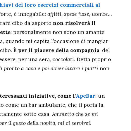
iavi dei loro esercizi commerciali al
forte, è innegabile:
affitti, spese fisse, utenze…
parare cibo da asporto
non risolverà il
ette
: personalmente non sono un amante
ma, quando mi capita l’occasione di mangiar
 cibo.
È per il piacere della compagnia
, del
’essere, per una sera,
coccolati
. Detta proprio
ià pronto a casa e poi dover lavare i piatti
non
ressanti iniziative, come l’
ApeBar
: un
to come un bar ambulante, che ti porta la
rettamente sotto casa.
Ammetto che se mi
er il gusto della novità, mi ci servirei!