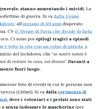
 generale, stanno aumentando i suicidi.
La
ollettino di guerra. Si va
dalla 17enne
ockdown”
all’
anziano di 89 anni
disperato
na. C’è
il 70enne di Pavia che decide di farla
uoco. Ci sono poi
epilogi tragici a episodi
i è tolto la vita con un colpo di pistola, a
inizio del lockdown, che “
ai nostri nonni è
noi di restare in casa, sul divano
“.
Davanti a
amente fuori luogo.
umerose foto di eventi in cui le persone non
urezza (1,80mt). Si va
dalla
cerimonia di
onsi
, dove i volontari e i prelati sono stati
i e senza indossare le mascherine
(per