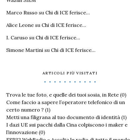
Wazuh SIEM
Marco Russo
su
Chi di ICE ferisce…
Alice Leone
su
Chi di ICE ferisce…
I. Caruso
su
Chi di ICE ferisce…
Simone Martini
su
Chi di ICE ferisce…
ARTICOLI PIÙ VISITATI
Trova le tue foto, e quelle dei tuoi sosia, in Rete
(0)
Come faccio a sapere l’operatore telefonico di un
certo numero ?
(1)
Metti una filigrana al tuo documento di identità
(1)
I dazi UE sui pacchi dalla Cina colpiscono i maker e
l’innovazione
(0)
ESP32 WebRadio – Ascolta le radio di tutto il mondo