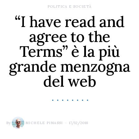
POLITICA E SOCIETÀ
“I have read and
agree to the
Terms” è la più
grande menzogna
del web
By
17/12/2018
MICHELE PINASSI