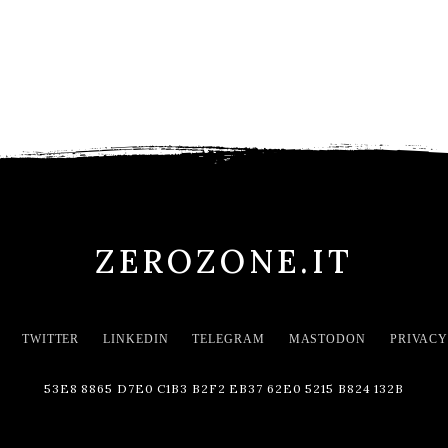
ZEROZONE.IT
TWITTER
LINKEDIN
TELEGRAM
MASTODON
PRIVACY
53E8 8865 D7E0 C1B3 B2F2 EB37 62E0 5215 B824 132B