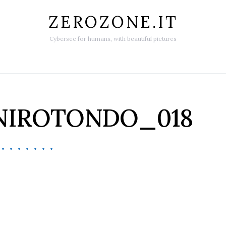
ZEROZONE.IT
Cybersec for humans, with beautiful pictures
NIROTONDO_018