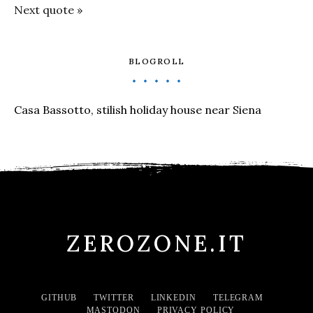
Next quote »
BLOGROLL
Casa Bassotto, stilish holiday house near Siena
ZEROZONE.IT
GITHUB
TWITTER
LINKEDIN
TELEGRAM
MASTODON
PRIVACY POLICY