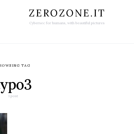
ZEROZONE.IT
Cybersec for humans, with beautiful pictures
ROWSING TAG
typo3
1 post