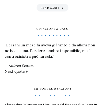
READ MORE
CITAZIONI A CASO
“Bersani un mese fa aveva già vinto e da allora non
ne becca una. Perdere sembra impossibile, ma il
centrosinistra può farcela.”
—
Andrea Scanzi
Next quote »
LE VOSTRE REAZIONI
Alejandro Muraca
su
How to add Freeradius logs in