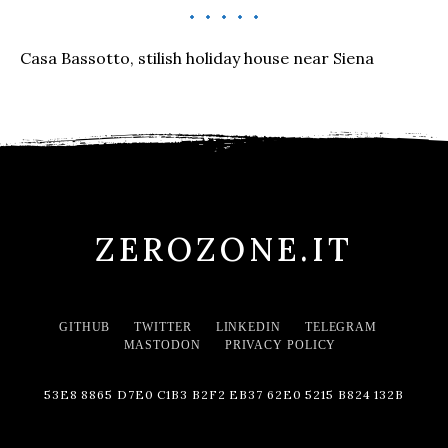
Casa Bassotto, stilish holiday house near Siena
ZEROZONE.IT
GITHUB
TWITTER
LINKEDIN
TELEGRAM
MASTODON
PRIVACY POLICY
53E8 8865 D7E0 C1B3 B2F2 EB37 62E0 5215 B824 132B