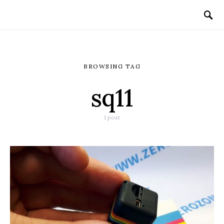
BROWSING TAG
sq11
1 post