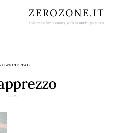
ZEROZONE.IT
Cybersec for humans, with beautiful pictures
ROWSING TAG
apprezzo
1 post