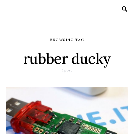
BROWSING TAG
rubber ducky
1 post