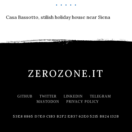
Casa Bassotto, stilish holiday house near Siena
ZEROZONE.IT
GITHUB
TWITTER
LINKEDIN
TELEGRAM
MASTODON
PRIVACY POLICY
53E8 8865 D7E0 C1B3 B2F2 EB37 62E0 5215 B824 132B