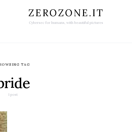
ZEROZONE.IT
Cybersec for humans, with beautiful pictures
ROWSING TAG
pride
1 post