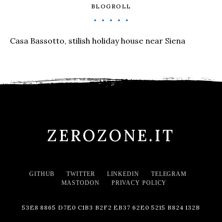
BLOGROLL
Casa Bassotto, stilish holiday house near Siena
ZEROZONE.IT
GITHUB
TWITTER
LINKEDIN
TELEGRAM
MASTODON
PRIVACY POLICY
53E8 8865 D7E0 C1B3 B2F2 EB37 62E0 5215 B824 132B