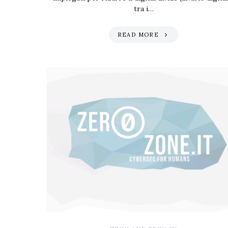
tra i…
READ MORE