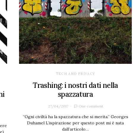
TECH AND PRIVACY
Trashing: i nostri dati nella
hi
spazzatura
27/04/2017
One comment
“Ogni civiltà ha la spazzatura che si merita.” Georges
Duhamel L’ispirazione per questo post mi è nata
sere
dall’articolo…
le)