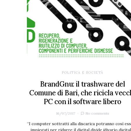
POLITICA E SOCIETÀ
BrandGnu: il trashware del
Comune di Bari, che ricicla vecc
PC con il software libero
16/07/2017
No comments
“I computer sottratti alla discarica potranno così es
impiegati per ridurre il digital divide (divario digita