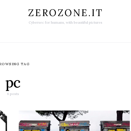
ZEROZONE.IT
Cybersec for humans, with beautiful pictures
ROWSING TAG
pc
6 posts