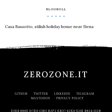
BLOGROLL
Casa Bassotto, stilish holiday house near Siena
ZEROZONE.IT
GITHUB
TWITTER
LINKEDIN
TELEGRAM
MASTODON
PRIVACY POLICY
53E8 8865 D7E0 C1B3 B2F2 EB37 62E0 5215 B824 132B