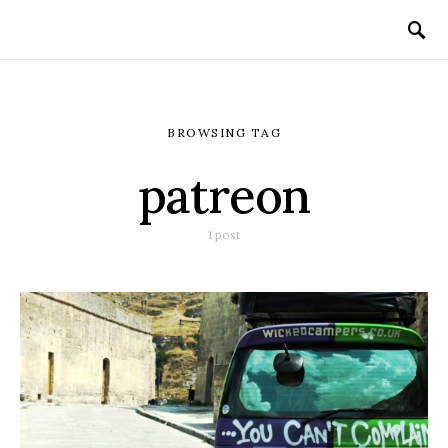
BROWSING TAG
patreon
1 post