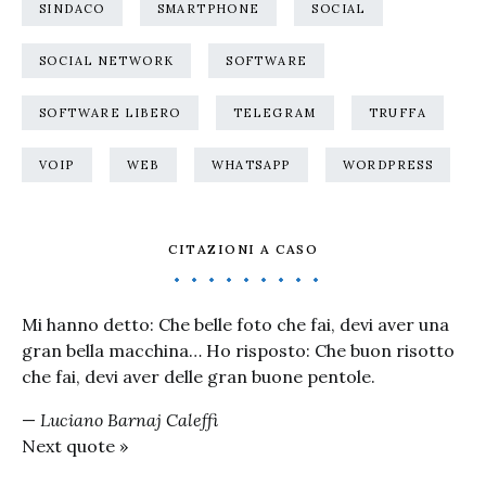
SINDACO
SMARTPHONE
SOCIAL
SOCIAL NETWORK
SOFTWARE
SOFTWARE LIBERO
TELEGRAM
TRUFFA
VOIP
WEB
WHATSAPP
WORDPRESS
CITAZIONI A CASO
Mi hanno detto: Che belle foto che fai, devi aver una
gran bella macchina… Ho risposto: Che buon risotto
che fai, devi aver delle gran buone pentole.
—
Luciano Barnaj Caleffi
Next quote »