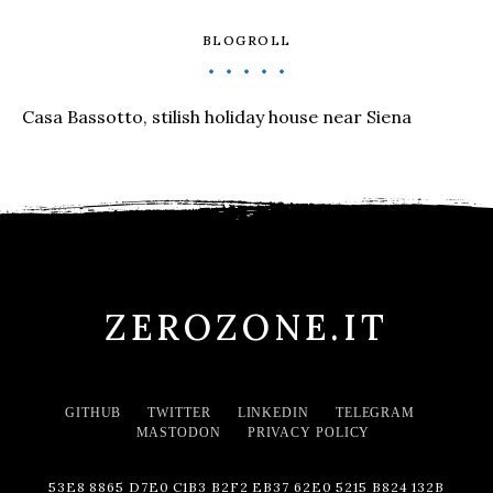
BLOGROLL
Casa Bassotto, stilish holiday house near Siena
ZEROZONE.IT
GITHUB
TWITTER
LINKEDIN
TELEGRAM
MASTODON
PRIVACY POLICY
53E8 8865 D7E0 C1B3 B2F2 EB37 62E0 5215 B824 132B