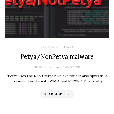
TECH AND PRIVACY
Petya/NonPetya malware
28/06/2017
No comments
“Petya uses the NSA Eternalblue exploit but also spreads in
internal networks with WMIC and PSEXEC. That’s why…
READ MORE