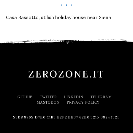
Casa Bassotto, stilish holiday house near Siena
ZEROZONE.IT
GITHUB
TWITTER
LINKEDIN
TELEGRAM
MASTODON
PRIVACY POLICY
53E8 8865 D7E0 C1B3 B2F2 EB37 62E0 5215 B824 132B