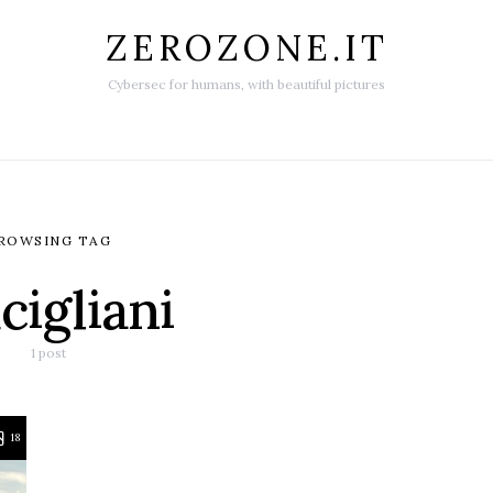
ZEROZONE.IT
Cybersec for humans, with beautiful pictures
ROWSING TAG
igliani
1 post
18