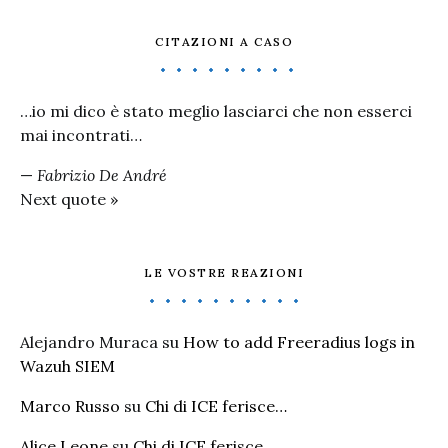
CITAZIONI A CASO
…io mi dico è stato meglio lasciarci che non esserci
mai incontrati…
—
Fabrizio De André
Next quote »
LE VOSTRE REAZIONI
Alejandro Muraca
su
How to add Freeradius logs in
Wazuh SIEM
Marco Russo
su
Chi di ICE ferisce…
Alice Leone
su
Chi di ICE ferisce…