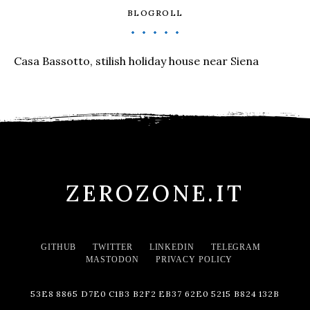
BLOGROLL
Casa Bassotto, stilish holiday house near Siena
ZEROZONE.IT
GITHUB
TWITTER
LINKEDIN
TELEGRAM
MASTODON
PRIVACY POLICY
53E8 8865 D7E0 C1B3 B2F2 EB37 62E0 5215 B824 132B