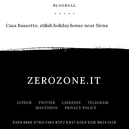
BLOGROLL
Casa Bassotto, stilish holiday house near Siena
ZEROZONE.IT
GITHUB
TWITTER
LINKEDIN
TELEGRAM
MASTODON
PRIVACY POLICY
53E8 8865 D7E0 C1B3 B2F2 EB37 62E0 5215 B824 132B