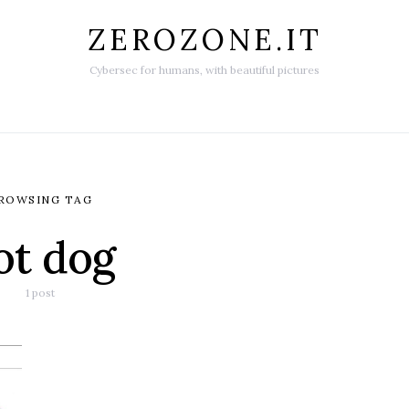
ZEROZONE.IT
Cybersec for humans, with beautiful pictures
ROWSING TAG
ot dog
1 post