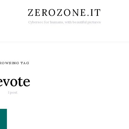
ZEROZONE.IT
Cybersec for humans, with beautiful pictures
ROWSING TAG
evote
1 post