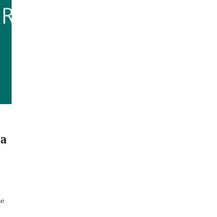
ma
he