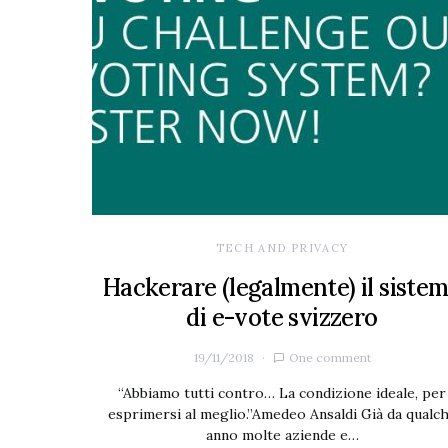
TECH AND PRIVACY
Hackerare (legalmente) il siste
di e-vote svizzero
19/11/2018
One comment
“Abbiamo tutti contro… La condizione ideale, per
esprimersi al meglio.”Amedeo Ansaldi Già da qualc
anno molte aziende e…