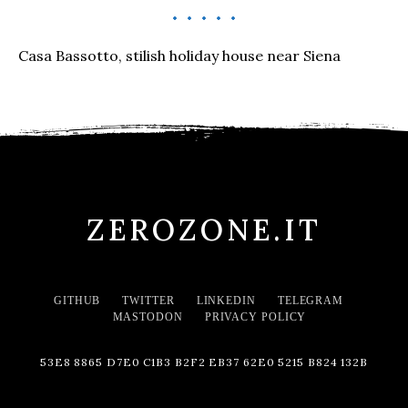
Casa Bassotto, stilish holiday house near Siena
ZEROZONE.IT
GITHUB
TWITTER
LINKEDIN
TELEGRAM
MASTODON
PRIVACY POLICY
53E8 8865 D7E0 C1B3 B2F2 EB37 62E0 5215 B824 132B