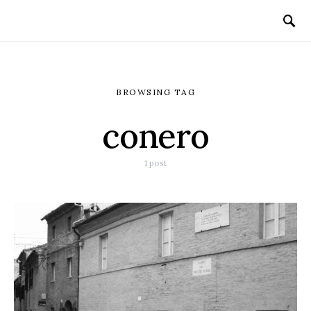
BROWSING TAG
conero
1 post